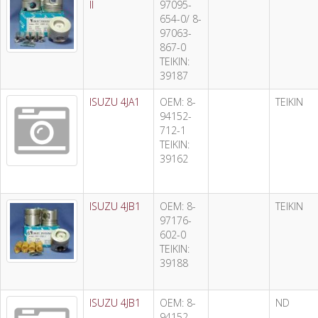
II
97095-
654-0/ 8-
97063-
867-0
TEIKIN:
39187
ISUZU 4JA1
OEM: 8-
TEIKIN
94152-
712-1
TEIKIN:
39162
ISUZU 4JB1
OEM: 8-
TEIKIN
97176-
602-0
TEIKIN:
39188
ISUZU 4JB1
OEM: 8-
ND
94152-