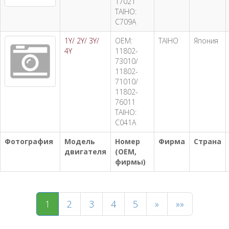
17021
TAIHO:
C709A
1Y/ 2Y/ 3Y/
OEM:
TAIHO
Япония
4Y
11802-
73010/
11802-
71010/
11802-
76011
TAIHO:
C041A
Фотография
Модель
Номер
Фирма
Страна
двигателя
(OEM,
фирмы)
1
2
3
4
5
»
»»