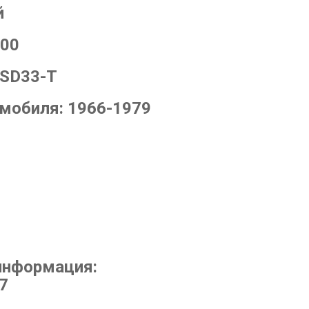
й
500
 SD33-T
омобиля:
1966-1979
информация:
7