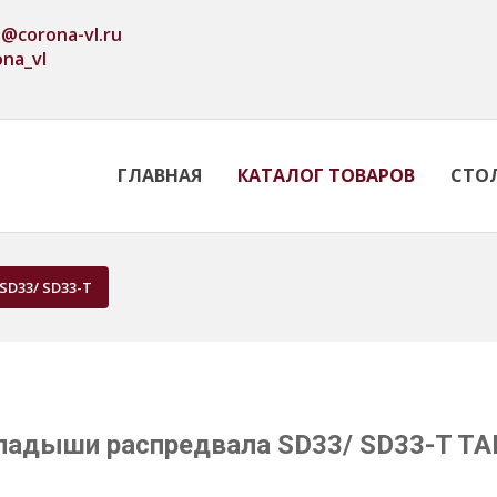
o@corona-vl.ru
ona_vl
ГЛАВНАЯ
КАТАЛОГ ТОВАРОВ
СТО
SD33/ SD33-T
ладыши распредвала SD33/ SD33-T TA