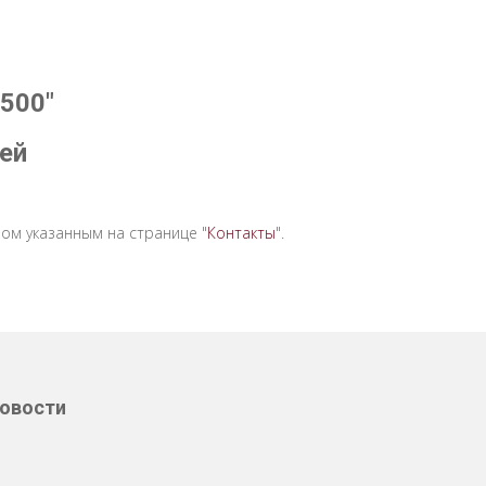
500"
ей
ом указанным на странице "
Контакты
".
овости