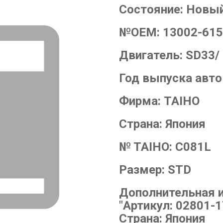
Состояние:
Новы
№OEM:
13002-61
Двигатель:
SD33/
Год выпуска авт
Фирма:
TAIHO
Страна:
Япония
№ TAIHO:
C081L
Размер:
STD
Дополнительная 
"Артикул: 02801-1
Страна: Япония