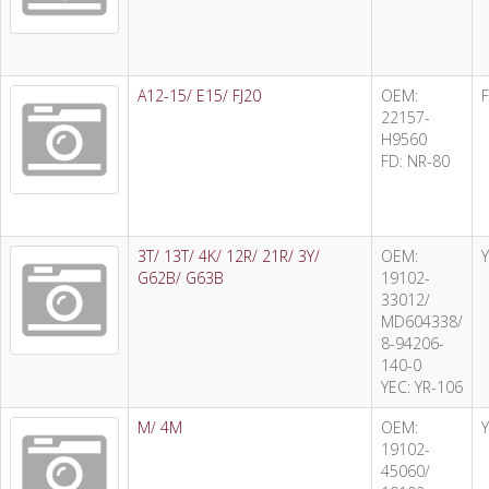
A12-15/ E15/ FJ20
OEM:
22157-
H9560
FD: NR-80
3T/ 13T/ 4K/ 12R/ 21R/ 3Y/
OEM:
G62B/ G63B
19102-
33012/
MD604338/
8-94206-
140-0
YEC: YR-106
M/ 4M
OEM:
19102-
45060/