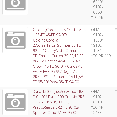
16040/
19102-
16060
YEC: YR-115
Caldina,Corona,Exiv,Cresta,Mark
OEM:
II 3S-FE,4S-FE 92-97/
19102-
Caldina,Corolla
11030/
2,Corsa,Tercel,Sprinter 5E-FE
19102-
92-02/ Camry,Vista,Carina
11031
ED,Chaiser,Curren 3S-FE,4S-FE
YEC: YR-119
86-98/ Corona 4A-FE 92-97/
Crown 4S-FE 96-01/ Cynos 4E-
FE,5E-FHE 95-99/ RegiusAce
2RZ-E 89-02/ Trueno 4A-FE,5A-
FE 95-00/ Rav4 3S-FE 94-00
Dyna 150,RegiusAce,HiLux 1RZ-
OEM:
E 01-03/ Dyna 200,Granvia 3RZ-
19102-
FE 95-00/ Surf,TLC 90,
16010
Prado,Regius 3RZ-FE 95-02/
YEC: YR-
Sprinter Carib 7A-FE 95-02
124EF