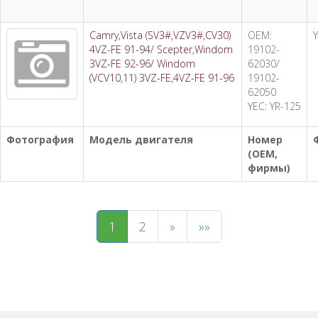
Camry,Vista (SV3#,VZV3#,CV30)
OEM:
4VZ-FE 91-94/ Scepter,Windom
19102-
3VZ-FE 92-96/ Windom
62030/
(VCV10,11) 3VZ-FE,4VZ-FE 91-96
19102-
62050
YEC: YR-125
Фотография
Модель двигателя
Номер
(OEM,
фирмы)
1
2
»
»»