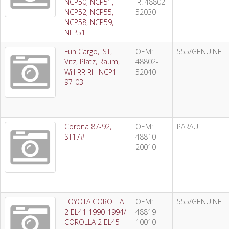
NCP50, NCP51,
IR: 48802-
NCP52, NCP55,
52030
NCP58, NCP59,
NLP51
Fun Cargo, IST,
OEM:
555/GENUINE
Vitz, Platz, Raum,
48802-
Will RR RH NCP1
52040
97-03
Corona 87-92,
OEM:
PARAUT
ST17#
48810-
20010
TOYOTA COROLLA
OEM:
555/GENUINE
2 EL41 1990-1994/
48819-
COROLLA 2 EL45
10010