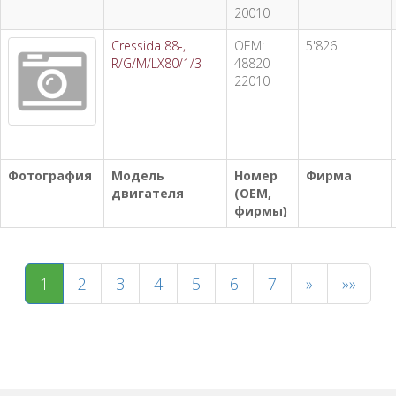
20010
Cressida 88-,
OEM:
5'826
R/G/M/LX80/1/3
48820-
22010
Фотография
Модель
Номер
Фирма
двигателя
(OEM,
фирмы)
1
2
3
4
5
6
7
»
»»