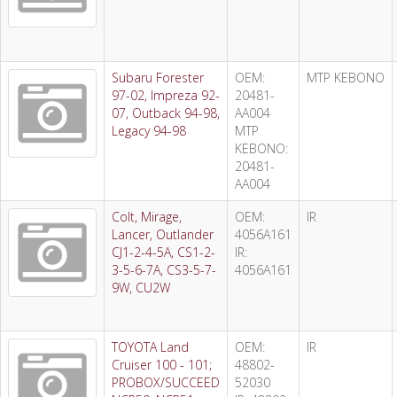
Subaru Forester
OEM:
MTP KEBONO
97-02, Impreza 92-
20481-
07, Outback 94-98,
AA004
Legacy 94-98
MTP
KEBONO:
20481-
AA004
Colt, Mirage,
OEM:
IR
Lancer, Outlander
4056A161
CJ1-2-4-5A, CS1-2-
IR:
3-5-6-7A, CS3-5-7-
4056A161
9W, CU2W
TOYOTA Land
OEM:
IR
Cruiser 100 - 101;
48802-
PROBOX/SUCCEED
52030