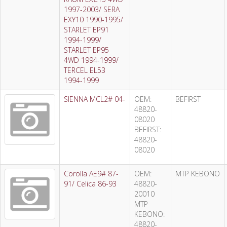
1997-2003/ SERA
EXY10 1990-1995/
STARLET EP91
1994-1999/
STARLET EP95
4WD 1994-1999/
TERCEL EL53
1994-1999
SIENNA MCL2# 04-
OEM:
BEFIRST
48820-
08020
BEFIRST:
48820-
08020
Corolla AE9# 87-
OEM:
MTP KEBONO
91/ Celica 86-93
48820-
20010
MTP
KEBONO:
48820-