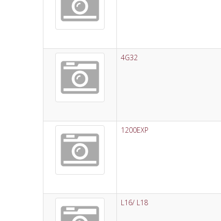
4G32
1200EXP
L16/ L18