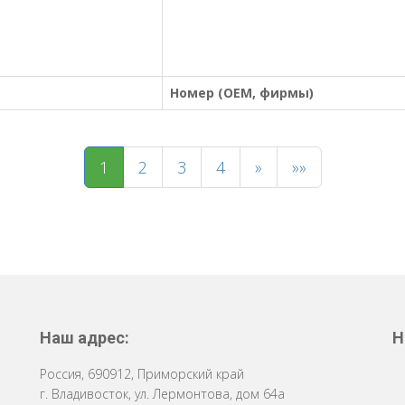
Номер (OEM, фирмы)
1
2
3
4
»
»»
Наш адрес:
Н
Россия
,
690912
,
Приморский край
г. Владивосток
,
ул. Лермонтова, дом 64a