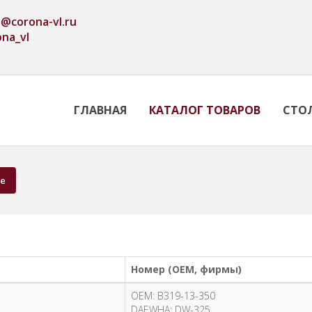
o@corona-vl.ru
ona_vl
ГЛАВНАЯ
КАТАЛОГ ТОВАРОВ
СТО
е
Номер (OEM, фирмы)
OEM: B319-13-350
DAEWHA: DW-325