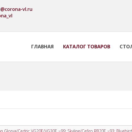
o@corona-vl.ru
ona_vl
ГЛАВНАЯ
КАТАЛОГ ТОВАРОВ
СТО
n Glorya/Cedric VG20E/VG30E ~99; Skyline/Cefiro RB20E ~93; Bluebir