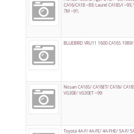
CA16/CA18 ~89; Laurel CA18S/I ~93;
7M ~91;
BLUEBIRD VRU11 1600 CA16S 1989/
Nissan CA16S/ CA18ET/ CA18i/ CA1
VG30E/ VG30ET ~99
Toyota 4A-F/ 4A-FE/ 4A-FHE/ 5A-F/ 5