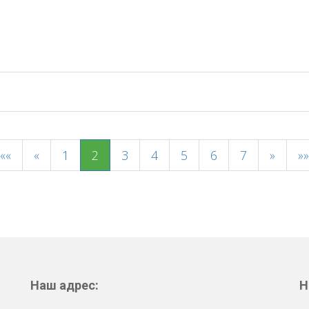
««
«
1
2
3
4
5
6
7
»
»»
Наш адрес:
Н