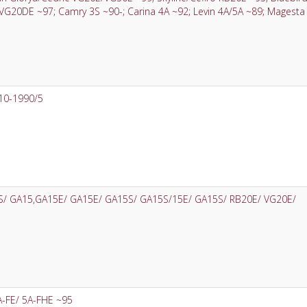
 VG20DE ~97; Camry 3S ~90-; Carina 4A ~92; Levin 4A/5A ~89; Magesta
10-1990/5
8S/ GA15,GA15E/ GA15E/ GA15S/ GA15S/15E/ GA15S/ RB20E/ VG20E/
A-FE/ 5A-FHE ~95