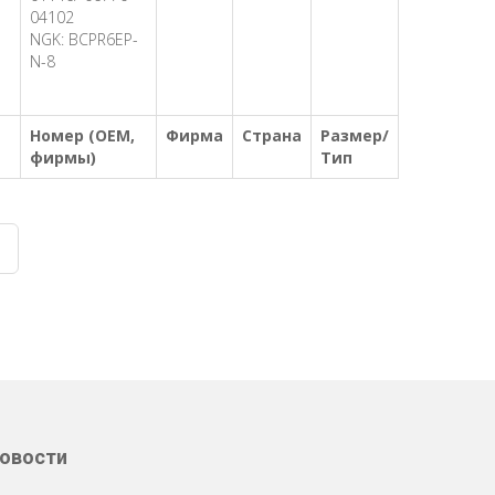
04102
NGK: BCPR6EP-
N-8
Номер (OEM,
Фирма
Страна
Размер/
фирмы)
Тип
овости