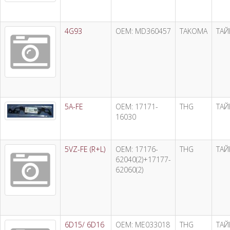
4G93
OEM: MD360457
TAKOMA
ТАЙ
5A-FE
OEM: 17171-
THG
ТАЙ
16030
5VZ-FE (R+L)
OEM: 17176-
THG
ТАЙ
62040(2)+17177-
62060(2)
6D15/ 6D16
OEM: ME033018
THG
ТАЙ