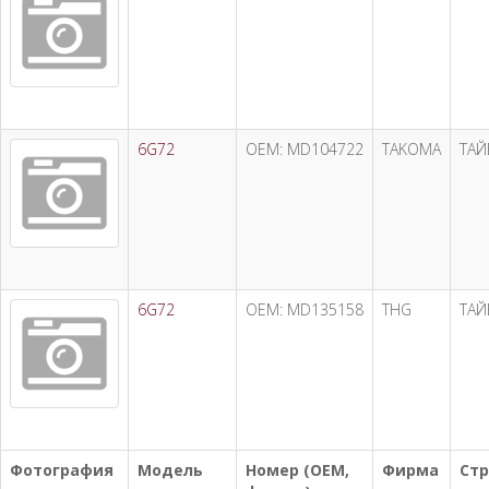
6G72
OEM: MD104722
TAKOMA
ТАЙ
6G72
OEM: MD135158
THG
ТАЙ
Фотография
Модель
Номер (OEM,
Фирма
Стр