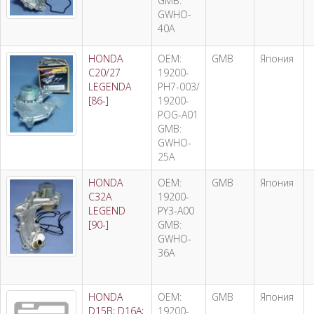
GMB:
GWHO-
40A
HONDA
OEM:
GMB
Япония
C20/27
19200-
LEGENDA
PH7-003/
[86-]
19200-
POG-A01
GMB:
GWHO-
25A
HONDA
OEM:
GMB
Япония
C32A
19200-
LEGEND
PY3-A00
[90-]
GMB:
GWHO-
36A
HONDA
OEM:
GMB
Япония
D15B; D16A;
19200-