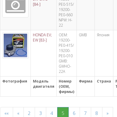
[84-]
PE0-515/
19200-
PE0-660
NPW: H-
22
HONDA EV;
OEM:
GMB
Япония
EW [83-]
19200-
PE0-415/
19200-
PE0-010
GMB:
GWHO-
22A
Фотография
Модель
Номер
Фирма
Страна
двигателя
(OEM,
фирмы)
««
«
2
3
4
5
6
7
8
»