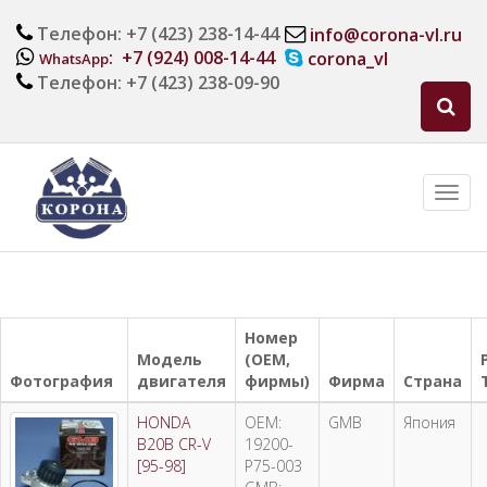
Телефон: +7 (423) 238-14-44
info@corona-vl.ru
: +7 (924) 008-14-44
corona_vl
WhatsApp
Телефон: +7 (423) 238-09-90
Номер
Модель
(OEM,
Фотография
двигателя
фирмы)
Фирма
Страна
HONDA
OEM:
GMB
Япония
B20B CR-V
19200-
[95-98]
P75-003