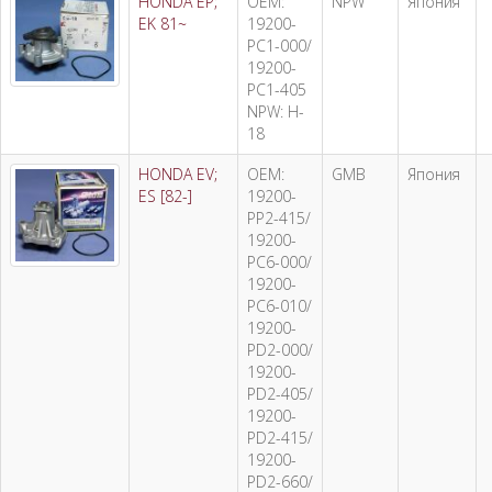
HONDA EP;
OEM:
NPW
Япония
EK 81~
19200-
PC1-000/
19200-
PC1-405
NPW: H-
18
HONDA EV;
OEM:
GMB
Япония
ES [82-]
19200-
PP2-415/
19200-
PC6-000/
19200-
PC6-010/
19200-
PD2-000/
19200-
PD2-405/
19200-
PD2-415/
19200-
PD2-660/