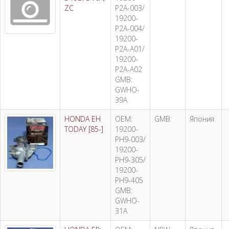
ZC
P2A-003/
19200-
P2A-004/
19200-
P2A-A01/
19200-
P2A-A02
GMB:
GWHO-
39A
HONDA EH
OEM:
GMB
Япония
TODAY [85-]
19200-
PH9-003/
19200-
PH9-305/
19200-
PH9-405
GMB:
GWHO-
31A