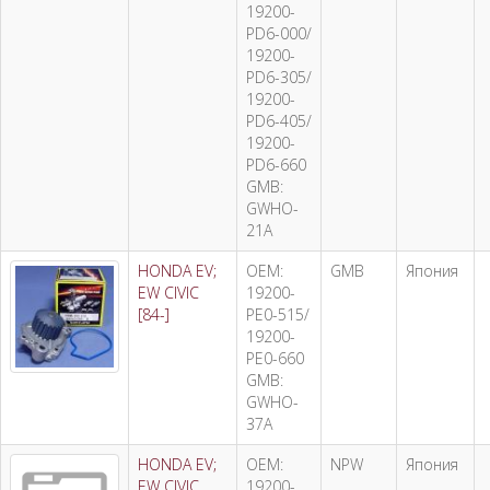
19200-
PD6-000/
19200-
PD6-305/
19200-
PD6-405/
19200-
PD6-660
GMB:
GWHO-
21A
HONDA EV;
OEM:
GMB
Япония
EW CIVIC
19200-
[84-]
PE0-515/
19200-
PE0-660
GMB:
GWHO-
37A
HONDA EV;
OEM:
NPW
Япония
EW CIVIC
19200-