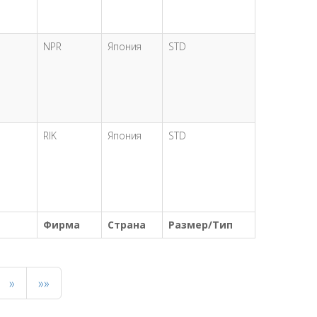
NPR
Япония
STD
RIK
Япония
STD
Фирма
Страна
Размер/Тип
»
»»