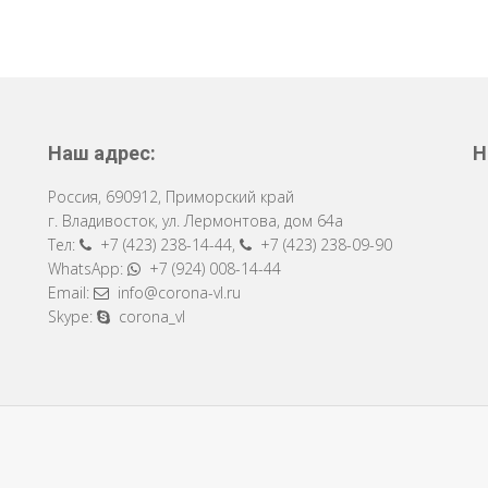
Наш адрес:
Н
Россия
,
690912
,
Приморский край
г. Владивосток
,
ул. Лермонтова, дом 64a
Тел:
+7 (423) 238-14-44
,
+7 (423) 238-09-90
WhatsApp:
+7 (924) 008-14-44
Email:
info@corona-vl.ru
Skype:
corona_vl