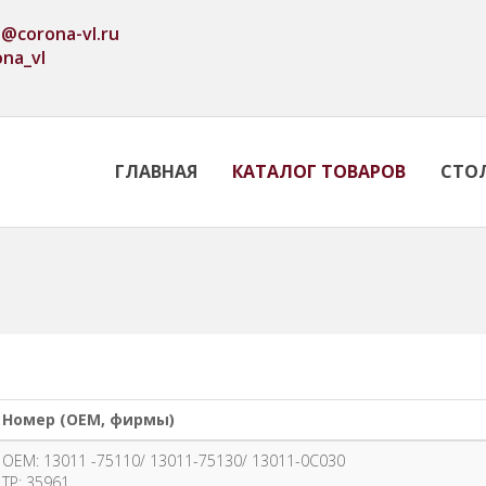
o@corona-vl.ru
ona_vl
ГЛАВНАЯ
КАТАЛОГ ТОВАРОВ
СТО
Номер (OEM, фирмы)
OEM: 13011 -75110/ 13011-75130/ 13011-0C030
TP: 35961