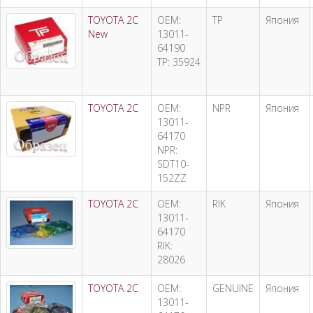
TOYOTA 2C
OEM:
TP
Япония
New
13011-
64190
TP: 35924
TOYOTA 2C
OEM:
NPR
Япония
13011-
64170
NPR:
SDT10-
152ZZ
TOYOTA 2C
OEM:
RIK
Япония
13011-
64170
RIK:
28026
TOYOTA 2C
OEM:
GENUINE
Япония
13011-