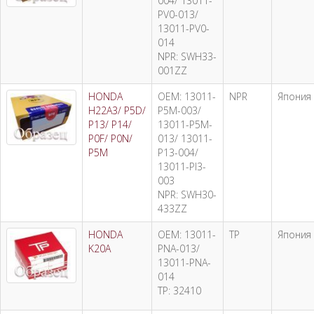
004/ 13011-
PV0-013/
13011-PV0-
014
NPR: SWH33-
001ZZ
HONDA
OEM: 13011-
NPR
Япония
H22A3/ P5D/
P5M-003/
P13/ P14/
13011-P5M-
P0F/ P0N/
013/ 13011-
P5M
P13-004/
13011-PI3-
003
NPR: SWH30-
433ZZ
HONDA
OEM: 13011-
TP
Япония
K20A
PNA-013/
13011-PNA-
014
TP: 32410