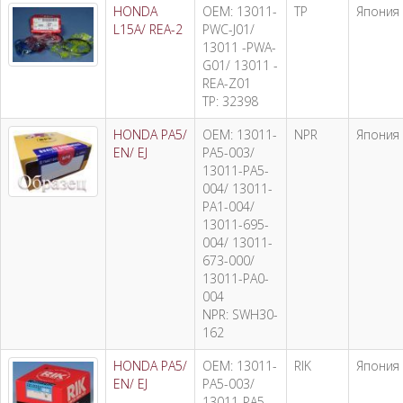
HONDA
OEM: 13011-
TP
Япония
L15A/ REA-2
PWC-J01/
13011 -PWA-
G01/ 13011 -
REA-Z01
TP: 32398
HONDA PA5/
OEM: 13011-
NPR
Япония
EN/ EJ
PA5-003/
13011-PA5-
004/ 13011-
PA1-004/
13011-695-
004/ 13011-
673-000/
13011-PA0-
004
NPR: SWH30-
162
HONDA PA5/
OEM: 13011-
RIK
Япония
EN/ EJ
PA5-003/
13011-PA5-