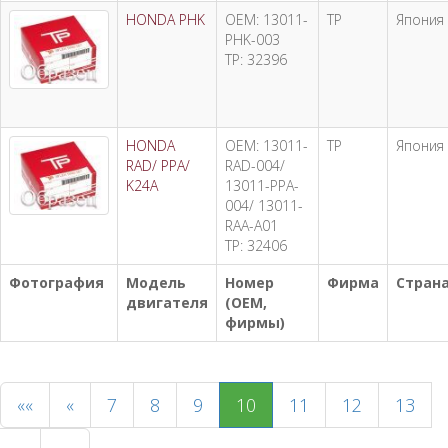
HONDA PHK
OEM: 13011-
TP
Япония
PHK-003
TP: 32396
HONDA
OEM: 13011-
TP
Япония
RAD/ PPA/
RAD-004/
K24A
13011-PPA-
004/ 13011-
RAA-A01
TP: 32406
Фотография
Модель
Номер
Фирма
Стран
двигателя
(OEM,
фирмы)
««
«
7
8
9
10
11
12
13