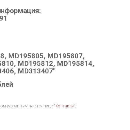
информация:
291
8, MD195805, MD195807,
810, MD195812, MD195814,
406, MD313407"
блей
ом указанным на странице "
Контакты
".