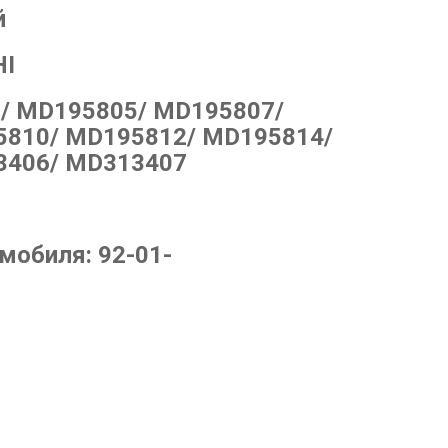
й
HI
/ MD195805/ MD195807/
810/ MD195812/ MD195814/
3406/ MD313407
омобиля:
92-01-