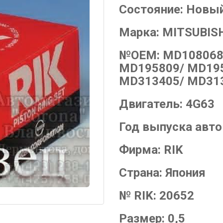
Состояние:
Новы
Марка:
MITSUBIS
№OEM:
MD108068
MD195809/ MD195
MD313405/ MD31
Двигатель:
4G63
Год выпуска авт
Фирма:
RIK
Страна:
Япония
№ RIK:
20652
Размер:
0,5