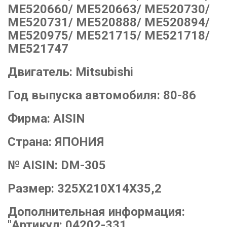
ME520660/ ME520663/ ME520730/
ME520731/ ME520888/ ME520894/
ME520975/ ME521715/ ME521718/
ME521747
Двигатель:
Mitsubishi
Год выпуска автомобиля:
80-86
Фирма:
AISIN
Страна:
ЯПОНИЯ
№ AISIN:
DM-305
Размер:
325X210X14X35,2
Дополнительная информация:
"Артикул: 04202-331