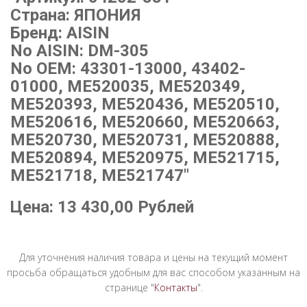
Страна: ЯПОНИЯ
Бренд: AISIN
No AISIN: DM-305
No OEM: 43301-13000, 43402-
01000, ME520035, ME520349,
ME520393, ME520436, ME520510,
ME520616, ME520660, ME520663,
ME520730, ME520731, ME520888,
ME520894, ME520975, ME521715,
ME521718, ME521747"
Цена:
13 430,00
Рублей
Для уточнения наличия товара и цены на текущий момент
просьба обращаться удобным для вас способом указанным на
странице "
Контакты
".