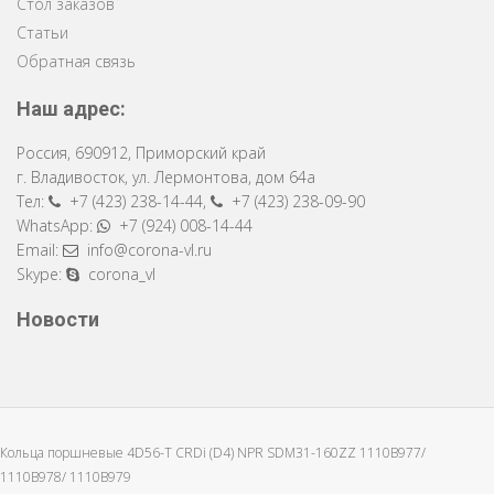
Стол заказов
Статьи
Обратная связь
Наш адрес:
Россия
,
690912
,
Приморский край
г. Владивосток
,
ул. Лермонтова, дом 64a
Тел:
+7 (423) 238-14-44
,
+7 (423) 238-09-90
WhatsApp:
+7 (924) 008-14-44
Email:
info@corona-vl.ru
Skype:
corona_vl
Новости
Кольца поршневые 4D56-T CRDi (D4) NPR SDM31-160ZZ 1110B977/
1110B978/ 1110B979