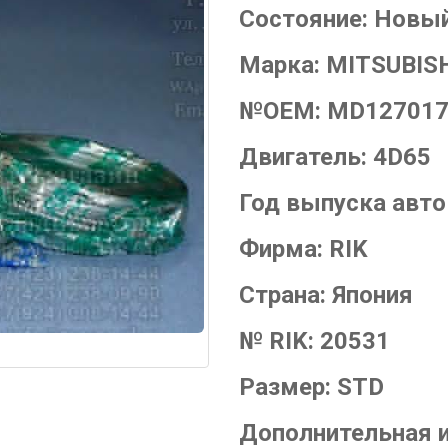
Состояние:
Новы
Марка:
MITSUBIS
№OEM:
MD127017
Двигатель:
4D65
Год выпуска авт
Фирма:
RIK
Страна:
Япония
№ RIK:
20531
Размер:
STD
Дополнительная 