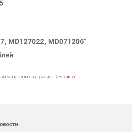
5
7, MD127022, MD071206"
блей
ом указанным на странице "
Контакты
".
овости