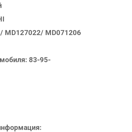
й
HI
/ MD127022/ MD071206
омобиля:
83-95-
информация: