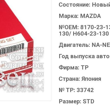
Состояние:
Новы
Марка:
MAZDA
№OEM:
8170-23-1
130/ H604-23-130
Двигатель:
NA-N
Год выпуска авт
Фирма:
TP
Страна:
Япония
№ TP:
33742
Размер:
STD