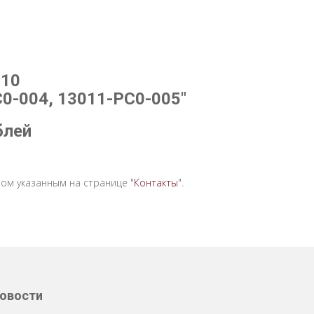
710
0-004, 13011-PC0-005"
блей
ом указанным на странице "
Контакты
".
овости