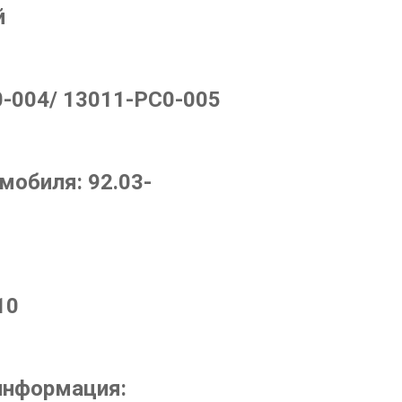
й
-004/ 13011-PC0-005
омобиля:
92.03-
10
информация: