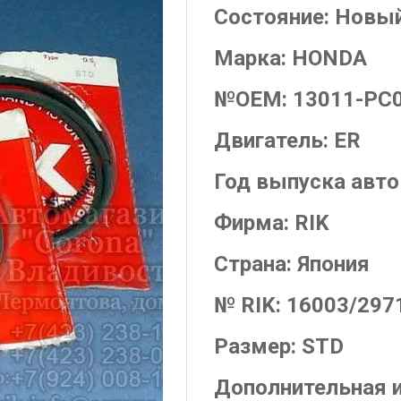
Состояние:
Новы
Марка:
HONDA
№OEM:
13011-PC0
Двигатель:
ER
Год выпуска авт
Фирма:
RIK
Страна:
Япония
№ RIK:
16003/297
Размер:
STD
Дополнительная 