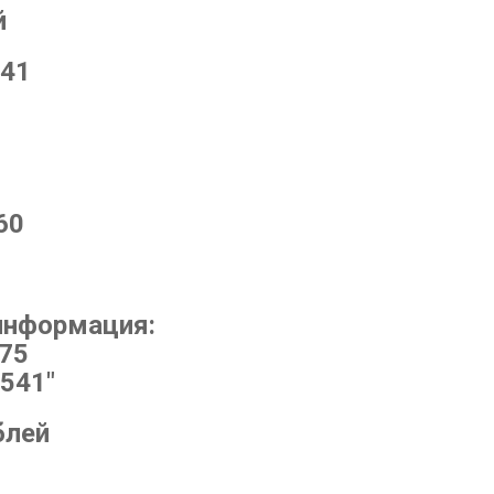
й
541
60
информация:
275
541"
блей