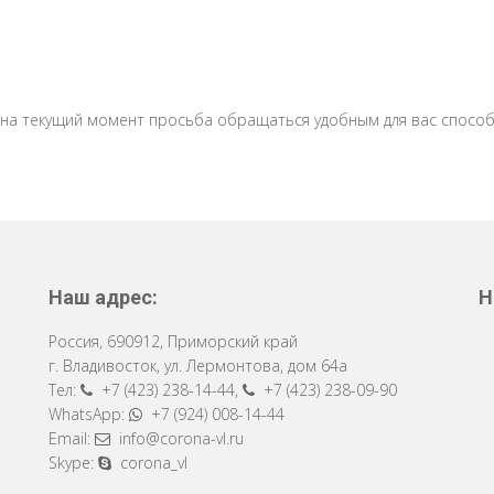
 на текущий момент просьба обращаться удобным для вас способ
Наш адрес:
Н
Россия
,
690912
,
Приморский край
г. Владивосток
,
ул. Лермонтова, дом 64a
Тел:
+7 (423) 238-14-44
,
+7 (423) 238-09-90
WhatsApp:
+7 (924) 008-14-44
Email:
info@corona-vl.ru
Skype:
corona_vl