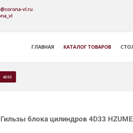
o@corona-vl.ru
ona_vl
ГЛАВНАЯ
КАТАЛОГ ТОВАРОВ
СТО
4D33
Гильзы блока цилиндров 4D33 HZUME