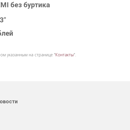
MI без буртика
3"
блей
ом указанным на странице "
Контакты
".
овости