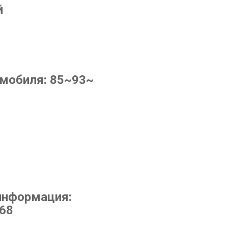
й
омобиля:
85~93~
информация:
668