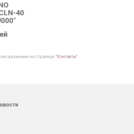
ONO
CLN-40
U000"
ей
ом указанным на странице "
Контакты
".
овости