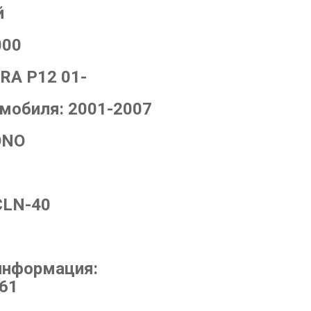
й
000
RA P12 01-
омобиля:
2001-2007
ONO
CLN-40
информация:
161