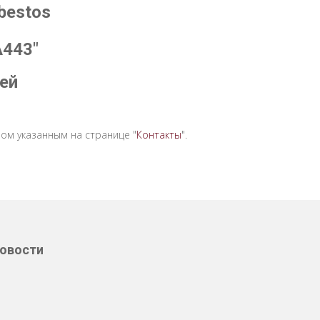
bestos
A443"
ей
ом указанным на странице "
Контакты
".
овости