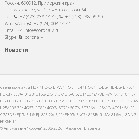
Россия
,
690912
,
Приморский край
г. Владивосток
,
ул. Лермонтова, дом 64a
Тел:
+7 (423) 238-14-44
,
+7 (423) 238-09-90
WhatsApp:
+7 (924) 008-14-44
Email:
info@corona-vl.ru
Skype:
corona_vl
Новости
Свеча зажигания HD-F/ HD-E/ EF-VE/ HC-E,HC-F/ HC-E/ HE-EG/ HD-EG/ EF-SE/
HD-EP/ E07A/ D13B/ D15B/ ZC/ L13A/ L15A/ 6VD1/ E07Z/ 4XE1-W/ 4XF1/ F8/ FE-
DE/ FE-ZE/ KL-ZE/ KF-ZE/ B5-DE/ BP-ZE/ F8-DE/ B5/ B6/ BP/ BPD/ BPB/ JF/ FE/ J20A/
H25A/ B6-ZE/ 4G63/ 3G83/ 4G93/ 6G73/ 6G72/ 6G7/ 6A11/ 6A12/ 4G91/ 6A13/
CGA3DE/ EJ15/ EJ16/ EJ18/ EJ20/ EJ22/ EN05/ EN07/ G13B/ G15A/ G16A/ J18A NGK
BKR6E-11
© Автомагазин "Корона" 2003-2026 |
Alexander Bratunets.