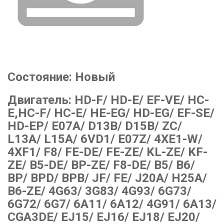
Состояние:
Новый
Двигатель:
HD-F/ HD-E/ EF-VE/ HC-
E,HC-F/ HC-E/ HE-EG/ HD-EG/ EF-SE/
HD-EP/ E07A/ D13B/ D15B/ ZC/
L13A/ L15A/ 6VD1/ E07Z/ 4XE1-W/
4XF1/ F8/ FE-DE/ FE-ZE/ KL-ZE/ KF-
ZE/ B5-DE/ BP-ZE/ F8-DE/ B5/ B6/
BP/ BPD/ BPB/ JF/ FE/ J20A/ H25A/
B6-ZE/ 4G63/ 3G83/ 4G93/ 6G73/
6G72/ 6G7/ 6A11/ 6A12/ 4G91/ 6A13/
CGA3DE/ EJ15/ EJ16/ EJ18/ EJ20/