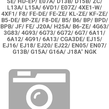
SE/ HD-EP/ E07A/ D13B/ D15B/ ZC/
L13A/ L15A/ 6VD1/ E07Z/ 4XE1-W/
4XF1/ F8/ FE-DE/ FE-ZE/ KL-ZE/ KF-ZE/
B5-DE/ BP-ZE/ F8-DE/ B5/ B6/ BP/ BPD/
BPB/ JF/ FE/ J20A/ H25A/ B6-ZE/ 4G63/
3G83/ 4G93/ 6G73/ 6G72/ 6G7/ 6A11/
6A12/ 4G91/ 6A13/ CGA3DE/ EJ15/
EJ16/ EJ18/ EJ20/ EJ22/ EN05/ EN07/
G13B/ G15A/ G16A/ J18A" NGK