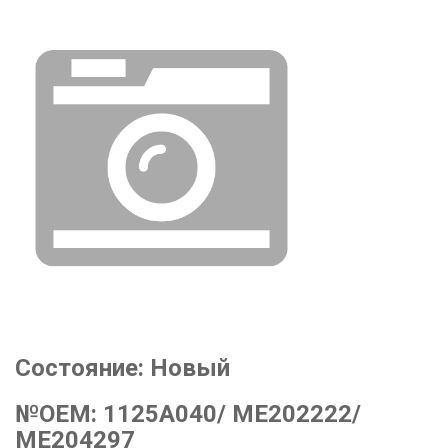
Состояние:
Новый
№OEM:
1125A040/ ME202222/
ME204297