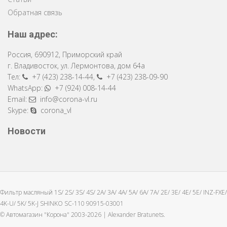
Обратная связь
Наш адрес:
Россия
,
690912
,
Приморский край
г. Владивосток
,
ул. Лермонтова, дом 64a
Тел:
+7 (423) 238-14-44
,
+7 (423) 238-09-90
WhatsApp:
+7 (924) 008-14-44
Email:
info@corona-vl.ru
Skype:
corona_vl
Новости
Фильтр масляный 1S/ 2S/ 3S/ 4S/ 2A/ 3A/ 4A/ 5A/ 6A/ 7A/ 2E/ 3E/ 4E/ 5E/ INZ-FXE/
4K-U/ 5K/ 5K-J SHINKO SC-110 90915-03001
© Автомагазин "Корона" 2003-2026 |
Alexander Bratunets.