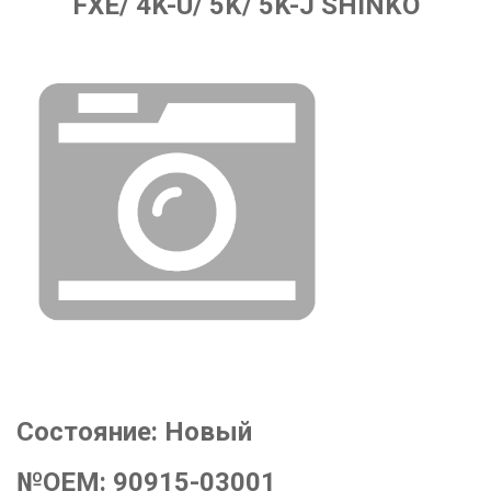
FXE/ 4K-U/ 5K/ 5K-J SHINKO
Состояние:
Новый
№OEM:
90915-03001