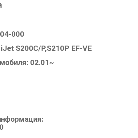
й
04-000
HiJet S200C/P,S210P EF-VE
омобиля:
02.01~
информация:
0