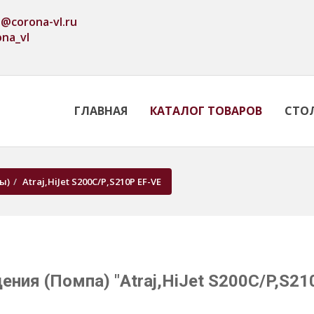
o@corona-vl.ru
ona_vl
ГЛАВНАЯ
КАТАЛОГ ТОВАРОВ
СТО
ы)
Atraj,HiJet S200C/P,S210P EF-VE
ния (Помпа) "Atraj,HiJet S200C/P,S2