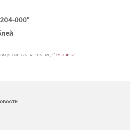
A
204-000"
блей
ом указанным на странице "
Контакты
".
овости